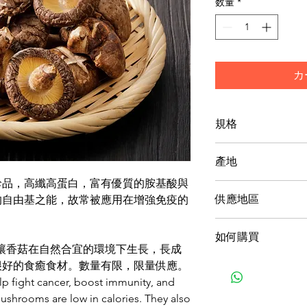
数量
*
カ
規格
【重量】1公斤
產地
珍品，高纖高蛋白，富有優質的胺基酸與
台灣
供應地區
的自由基之能，故常被應用在增強免疫的
台灣，不提供跨國
如何購買
讓香菇在自然合宜的環境下生長，長成
1產品產地與購買
很好的食癒食材。數量有限，限量供應。
‧匯款
p fight cancer, boost immunity, and
‧貨到付款，手續
ushrooms are low in calories. They also