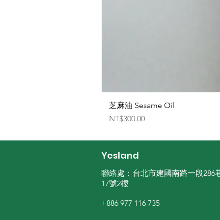
芝麻油 Sesame Oil
価格
NT$300.00
Yesland
聯絡處：台北市建國南路一段286
17號2樓
(台湾)
+886 977 116 735