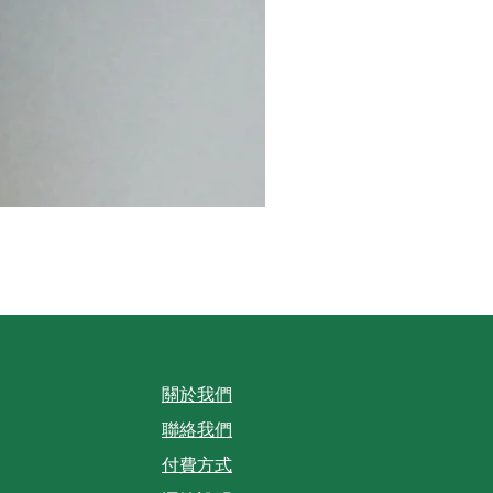
機能健速餐 - 軍規一般版 ( Emerge
価格
NT$345.00
關於我們
聯絡我們
付費方式