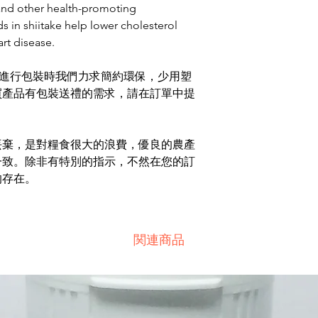
 and other health-promoting
2產品產地與購買
n shiitake help lower cholesterol
‧匯款
rt disease.
‧專員洽談議定
材料，進行包裝時我們力求簡約環保，少用塑
3接受幣別：
買產品有包裝送禮的需求，請在訂單中提
‧美元、歐元、人
丟棄，是對糧食很大的浪費，優良的農產
一致。除非有特別的指示，不然在您的訂
的存在。
関連商品