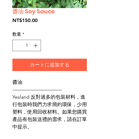
醬油 Soy Sauce
価
NT$150.00
格
数量
*
カートに追加する
醬油
——————————
Yesland 反對過多的包裝材料，進
行包裝時我們力求簡約環保，少用
塑料，使用回收材料。如果您購買
產品有包裝送禮的需求，請在訂單
中提示。