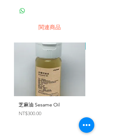
1產品產地與購買地點為同一國
家：
‧匯款
‧貨到付款，手續費依不同地區規
関連商品
定辦理
2產品產地與購買地點為不同國
因原物料供應有限，暫停
家：
‧匯款
‧專員洽談議定
3接受幣別：
‧美元、歐元、人民幣、新台幣、
加密貨幣
芝麻油 Sesame Oil
機能健速餐 - 軍規一般版
Emergency Food Pack
価格
NT$300.00
Military General Ver
価格
NT$345.00