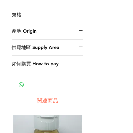
規格
【重量】50公克
產地 Origin
【保存方式】常溫即可
台灣 Made in Taiwan
供應地區 Supply Area
台灣，可跨國供應。
如何購買 How to pay
Taiwan, can be exported.
1產品產地與購買地點為同一國
家：
‧匯款
‧貨到付款，手續費依不同地區規
関連商品
定辦理
2產品產地與購買地點為不同國
因原物料供應有限，暫停
家：
‧匯款