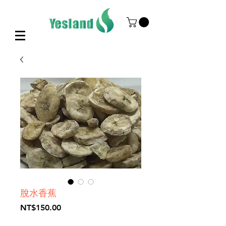
脫水香蕉
価
NT$150.00
格