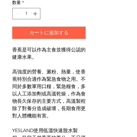
数量
*
カートに追加する
香蕉是可以作為主食並獲得公認的
健康水果
。
高強度的營養、澱粉、熱量，使香
蕉
特別合適作為緊急食物之用。不
同於多數軍用口糧，緊急糧食，多
以
人工添加劑或高溫乾燥，作為食
物長久保存的主要方式，高溫製程
除了對養分造成破壞，長期食用更
對人體機能有害。
YESLAND
使用低溫快速脫水製