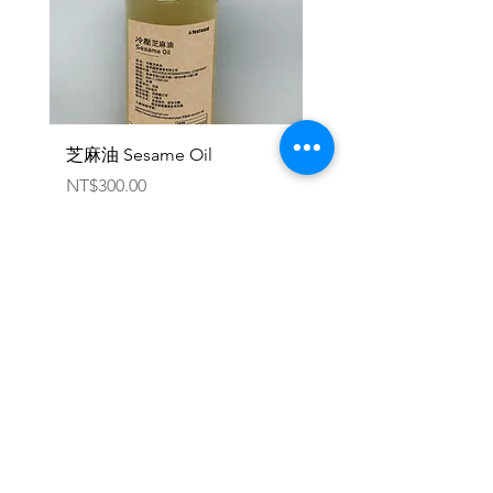
‧專員洽談議定
3接受幣別：
‧美元、歐元、人民幣、新台幣、
加密貨幣
芝麻油 Sesame Oil
機能健速餐 - 軍規一般版
Emergency Food Pack
価格
NT$300.00
Military General Ver
価格
NT$345.00
Yesland
聯絡處：台北市建國南路一段286巷17號2
樓
(台湾)
+886 977 116 735
服務條款與免責聲眀
購買說明