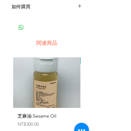
台灣，可跨國供應。
如何購買
1產品產地與購買地點為同一國
家：
‧匯款
‧貨到付款，手續費依不同地區規
関連商品
定辦理
2產品產地與購買地點為不同國
因原物料供應有限，暫停
家：
‧匯款
‧專員洽談議定
3接受幣別：
‧美元、歐元、人民幣、新台幣、
加密貨幣
芝麻油 Sesame Oil
機能健速餐 - 軍規一般版
Emergency Food Pack
価格
NT$300.00
Military General Ver