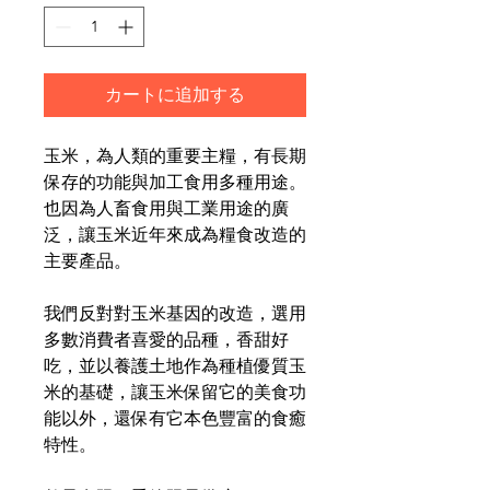
カートに追加する
玉米，為人類的重要主糧，有長期
保存的功能與加工食用多種用途。
也因為人畜食用與工業用途的廣
泛，讓玉米近年來成為糧食改造的
主要產品。
我們反對對玉米基因的改造，選用
多數消費者喜愛的品種，香甜好
吃，並以養護土地作為種植優質玉
米的基礎，讓玉米保留它的美食功
能以外，還保有它本色豐富的食癒
特性。