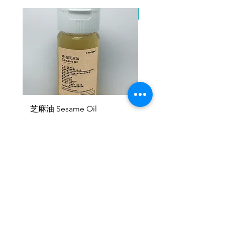
2產品產地與購買地點為不同國
因原物料供應有限，暫停
家：
‧匯款
‧專員洽談議定
3接受幣別：
‧美元、歐元、人民幣、新台幣、
加密貨幣
芝麻油 Sesame Oil
機能健速餐 - 軍規一般版
Emergency Food Pack
価格
NT$300.00
Military General Ver
価格
NT$345.00
Yesland
聯絡處：台北市建國南路一段286巷17號2
樓
(台湾)
+886 977 116 735