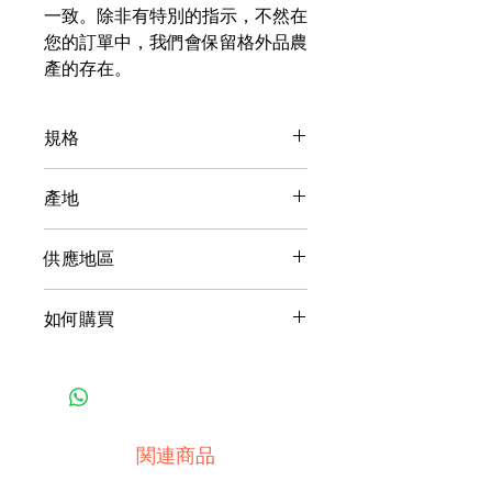
一致。除非有特別的指示，不然在
您的訂單中，我們會保留格外品農
產的存在。
規格
【重量】1公斤
產地
台灣
供應地區
台灣，不提供跨國供應。
如何購買
1產品產地與購買地點為同一國
家：
‧匯款
‧貨到付款，手續費依不同地區規
関連商品
定辦理