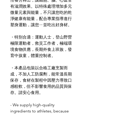
性養分釋出，讓細胞、腦、心血管
有滋潤效果。以特殊處理增加多元
微量元素與能量，不只讓您吃的乾
淨健康有能量，配合專業指導進行
塑身運動，讓您ㄧ並吃出好身材。
・特別合適：運動人士，登山野營
極限運動者，救災工作者，極端環
境食物供應，長期外食上班族，發
育中孩童，體重控制者。
・本產品包裝以合格工廠烹製而
成，不加人工防腐劑，能常溫長期
保存，食材在製程中因壓力導致口
感較軟，但不影響食用的品質與保
存。請安心食用。
- We supply high-quality
ingredients to athletes, because