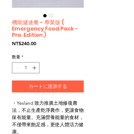
機能健速餐 - 專業版 (
Emergency Food Pack -
Pro. Edition )
価
NT$240.00
格
数量
*
カートに追加する
・Yesland 致力推廣土地修復農
法，不止生產乾淨農作，更讓食物
保有能量。充滿營養能量的食材，
不僅帶來飽足感，更使人體活力健
康。