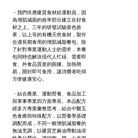
・我們供應優質食材給運動員，因
為增肌減脂的效率部分建立在好食
材之上。三年的研發試驗菜色效
果，以上等的有機天然食材，製作
合適長期食用的增肌減脂餐包。除
了針對專業運動人士的需求，本餐
包同時也解決現代人忙碌、需要即
食、外食品質差的困擾。加熱簡
易，開封即可食用，讓消費者吃得
方便健康安心。
・結合農業、運動營養、食品加工
與軍事專業四方面專長。本品配方
經多方專業彙整思考，結合中醫五
色食療與特殊配方，以營養學基礎
調配而成，不同一般增肌減脂餐的
無油烹調，以優質芝麻油帶動油溶