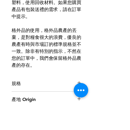
塑料，使用回收材料。如果您購買
產品有包裝送禮的需求，請在訂單
中提示。
格外品的使用，格外品農產的丟
棄，是對糧食很大的浪費，優良的
農產有時與市場訂的標準規格並不
一致。除非有特別的指示，不然在
您的訂單中，我們會保留格外品農
產的存在。
規格
【重量Weight】550gram
產地 Origin
【保存方式 storage method】常
溫即可 Room temperature
台灣 Made in Taiwan
供應地區 Supply Area
台灣，可跨國供應。